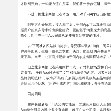
才刚刚开始，一些能力还在探索，我们将一步步迈进，将千问A
不过，据北京商报记者体验，用户对千问App提出购物
阿里方面介绍称，接入淘宝后，千问App可以真正帮助用
据用户的真实需求给出购物建议，更能基于淘宝庞大的商品
指令，即可在千问App完成从消费决策到交易的闭环。
以“下周准备四姑娘山徒步，需要哪些装备”为例，阿里具
户外等因素，生成一份包含衣物、头灯、能量胶的完整清单
接下单。当天，北京商报记者向千问App提出同样诉求后，
但当北京商报记者采用同样句式，针对其他场景和千问Ap
装备”后，千问App只给出了文字和视频类的内容。记者再
品牌的羽绒服”，或“能不能给几岁男孩推荐几款某某品牌的
并给出几个UGC（用户生成内容）图片和视频，并没有给
囚徒困境
在体验最新版千问App的功能后，文渊智库创始人王超向
App整合阿里内部业务没有难度，难度在大公司病，这种