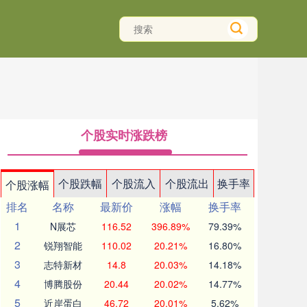
个股实时涨跌榜
个股跌幅
个股流入
个股流出
换手率
个股涨幅
排名
名称
最新价
涨幅
换手率
1
N展芯
116.52
396.89%
79.39%
2
锐翔智能
110.02
20.21%
16.80%
3
志特新材
14.8
20.03%
14.18%
4
博腾股份
20.44
20.02%
14.77%
5
近岸蛋白
46.72
20.01%
5.62%