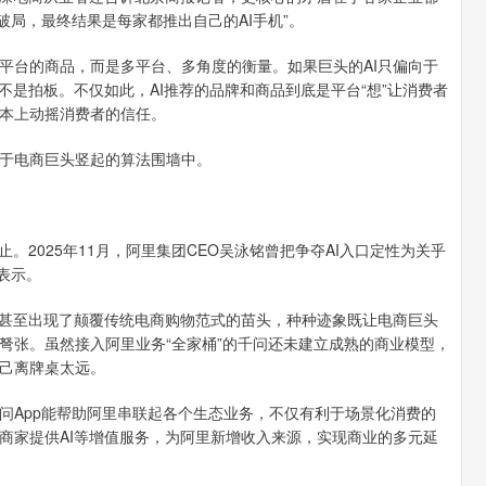
破局，最终结果是每家都推出自己的AI手机”。
台的商品，而是多平台、多角度的衡量。如果巨头的AI只偏向于
不是拍板。不仅如此，AI推荐的品牌和商品到底是平台“想”让消费者
本上动摇消费者的信任。
于电商巨头竖起的算法围墙中。
2025年11月，阿里集团CEO吴泳铭曾把争夺AI入口定性为关乎
他表示。
甚至出现了颠覆传统电商购物范式的苗头，种种迹象既让电商巨头
弩张。虽然接入阿里业务“全家桶”的千问还未建立成熟的商业模型，
己离牌桌太远。
App能帮助阿里串联起各个生态业务，不仅有利于场景化消费的
商家提供AI等增值服务，为阿里新增收入来源，实现商业的多元延