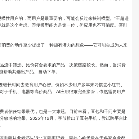
模性用户的，而用户是最重要的，可能会反过来挟制模型。”王超进
手就是这个考虑。即便模型能力是第一位，但应用也不可偏废。否则
商消费的动作至少提出了一种颇有潜力的想象——它可能会成为未来
流中筛选、比价符合要求的产品，决策链路较长。然而，当消费
就能帮助其选出产品、自动下单。
要较长时间去教育用户心智。例如不少用户多年来习惯去小红书、
对于手机、电器等高价商品，AI应用很难完全接管，依然需要用户
者信任结果最优，也是一大难题。目前来看，豆包和千问主要是
敏感的地带。2025年12月，字节推出了豆包手机，尝试跨平台比
。
深电商从业者还告诉北京商报记者，更核心的矛盾在于各家企业都