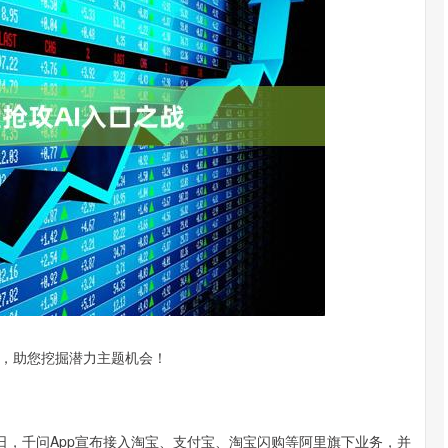
深证成指
14311.01
02%
200.89
1.42%
，助您挖掘潜力主题机会！
日，千问App宣布接入淘宝、支付宝、淘宝闪购等阿里旗下业务，并