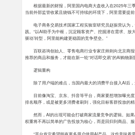
根据最新的财报，阿里国内电商大盘收入在2025年三季
当前外部监管收紧且烧钱不可持续的环境下，阿里需要提前
电子商务交易技术国家工程实验室研究员赵振营认为，千
践。“以AI助手为中枢，沉淀顾客资产、挖掘潜在需求、放大
驱动’转型，阿里能构建更稳固的竞争壁垒。”
百联咨询创始人、零售电商行业专家庄帅则向北京商报记
推荐的商品和服务，才能在新一轮“对话即交易”的AI购物
逻辑重构
除了用户端的难点，当国内最大的消费平台接入AI后，
目前像淘宝、京东、抖音等平台，商家要想增加曝光度和
排名顺序，或是被更多消费者刷到，强化目标客群投放的精
然而，AI的出现可能会打破商家流量竞争的逻辑。如果A
权重将不再以简单的广告投放为核心，而是回归到商品、服
“平台肯定希望能有更多用户使用AI产品，这也意味着