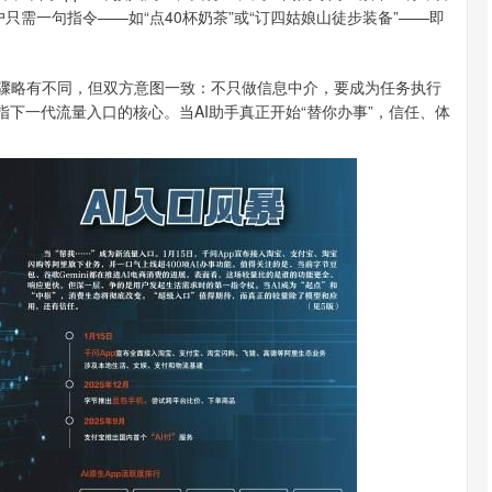
户只需一句指令——如“点40杯奶茶”或“订四姑娘山徒步装备”——即
骤略有不同，但双方意图一致：不只做信息中介，要成为任务执行
指下一代流量入口的核心。当AI助手真正开始“替你办事”，信任、体