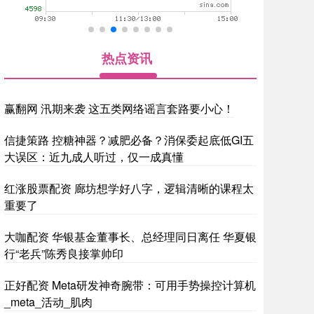
热点资讯
赢翻网 汛期来袭 这五类网络谣言套路要小心！
信捷策路 控糖神器？减肥必备？消保委起底低GI五
大误区：近九成人听过，仅一成真懂
红涨股票配资 廊坊想学好八字，逻辑清晰的课程太
重要了
大咖配资 华银基金董事长、总经理同日离任 华夏银
行“老兵”陈秀良接掌帅印
正好配资 Meta研发神奇腕带：可用手势操控计算机
_meta_活动_肌肉