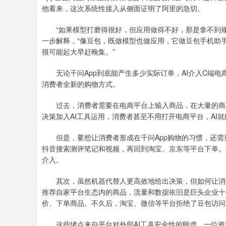
他看来，这次系统性接入从侧面证明了阿里的急切。
“如果模型打磨得很好，但应用做得不好，那是拿不到规
一步解释，“像豆包，既做模型也做应用，它做豆包手机助
很可能起大早赶晚集。”
无论千问App到底能产生多少实际订单，AI介入C端电
消费者全新的购物方式。
过去，消费者需要在电商平台上输入商品，在大量的商品
决策加入AI工具运用，消费者甚至不用打开电商平台，AI
但是，要想让消费者形成在千问App购物的习惯，还需
抖音搜索测评笔记和视频，再回到淘宝、京东等平台下单。
介入。
其次，虽然机器代替人更高效地给出决策，但如何让消费
推荐自家平台生态内的商品，流量和数据依旧是巨头企业十分
价、下单商品。不久后，淘宝、微信等平台拒绝了豆包访问
这些堵点来自平台对外部AI工具安全性的顾虑，一位资