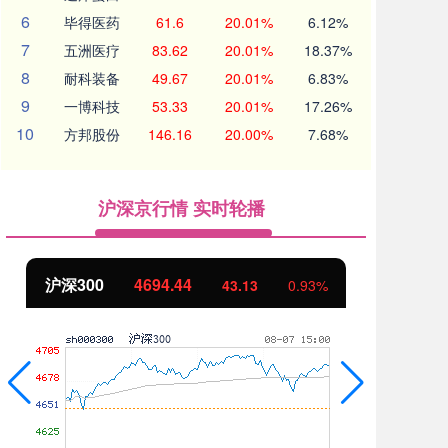
6
毕得医药
61.6
20.01%
6.12%
7
五洲医疗
83.62
20.01%
18.37%
8
耐科装备
49.67
20.01%
6.83%
9
一博科技
53.33
20.01%
17.26%
10
方邦股份
146.16
20.00%
7.68%
沪深京行情 实时轮播
沪深300
4694.44
北
43.13
0.93%