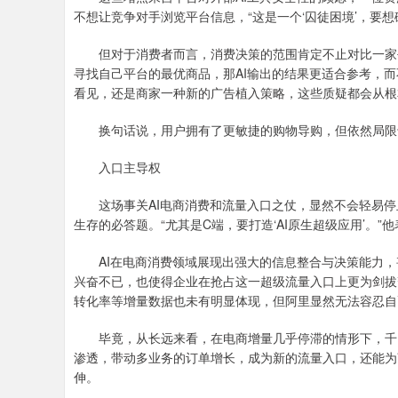
不想让竞争对手浏览平台信息，“这是一个‘囚徒困境’，要想
但对于消费者而言，消费决策的范围肯定不止对比一家平
寻找自己平台的最优商品，那AI输出的结果更适合参考，而
看见，还是商家一种新的广告植入策略，这些质疑都会从根
换句话说，用户拥有了更敏捷的购物导购，但依然局限
入口主导权
这场事关AI电商消费和流量入口之仗，显然不会轻易停止。
生存的必答题。“尤其是C端，要打造‘AI原生超级应用’。”
AI在电商消费领域展现出强大的信息整合与决策能力，
兴奋不已，也使得企业在抢占这一超级流量入口上更为剑拔
转化率等增量数据也未有明显体现，但阿里显然无法容忍自
毕竟，从长远来看，在电商增量几乎停滞的情形下，千问
渗透，带动多业务的订单增长，成为新的流量入口，还能为
伸。