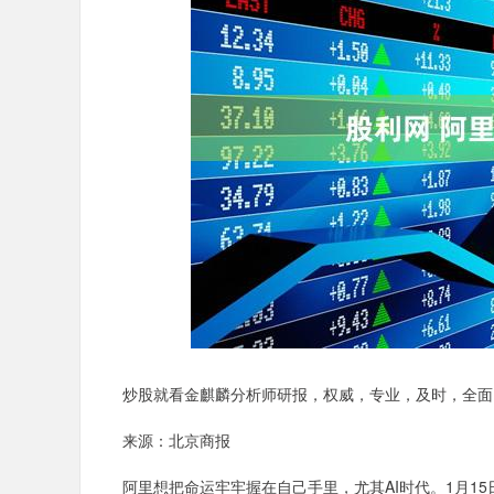
上证指数
3940.04
.40
2.13%
39.68
1.
炒股就看金麒麟分析师研报，权威，专业，及时，全面
来源：北京商报
阿里想把命运牢牢握在自己手里，尤其AI时代。1月15