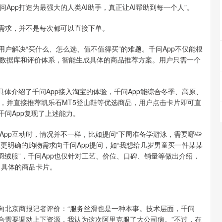
pp打造为最强大的人类AI助手，真正让AI帮助到每一个人”。
需求，并不是每次都可以直接下单。
户解决“买什么、怎么选、值不值得买”的难题。千问App不仅能根
数据库和评价体系，智能生成具体的商品推荐方案。用户只需一个
体介绍了千问App接入淘宝的体验，千问App能综合冬季、高原、
，并直接推荐凯乐石MT5登山鞋等优选商品，用户点击卡片即可直
千问App复现了上述能力。
p互动时，情况并不一样，比如提问“下周准备学游泳，需要哪些
以更明确的购物需求向千问App提问，如“我想给几岁男童买一件某某
羽绒服”，千问App也仅针对工艺、价位、口碑、销量等做出介绍，
出具体的商品卡片。
北京商报记者评价：“服务丝滑也是一种本事。技术层面，千问
整合需要调动上下资源，我认为这次阿里克服了大公司病。”不过，在