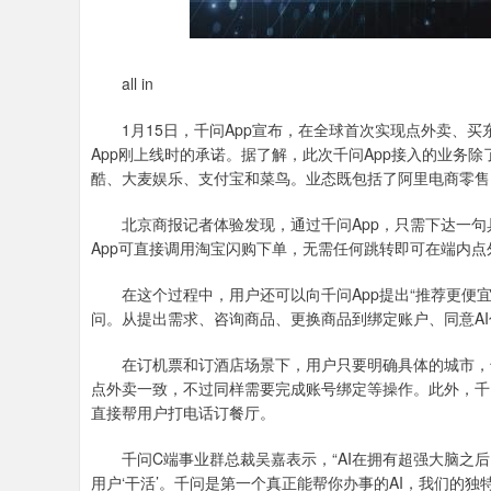
all in
1月15日，千问App宣布，在全球首次实现点外卖、买
App刚上线时的承诺。据了解，此次千问App接入的业务除
酷、大麦娱乐、支付宝和菜鸟。业态既包括了阿里电商零售
北京商报记者体验发现，通过千问App，只需下达一句具
App可直接调用淘宝闪购下单，无需任何跳转即可在端内点
在这个过程中，用户还可以向千问App提出“推荐更便宜”
问。从提出需求、咨询商品、更换商品到绑定账户、同意A
在订机票和订酒店场景下，用户只要明确具体的城市，千
点外卖一致，不过同样需要完成账号绑定等操作。此外，千
直接帮用户打电话订餐厅。
千问C端事业群总裁吴嘉表示，“AI在拥有超强大脑之后
用户‘干活’。千问是第一个真正能帮你办事的AI，我们的独特