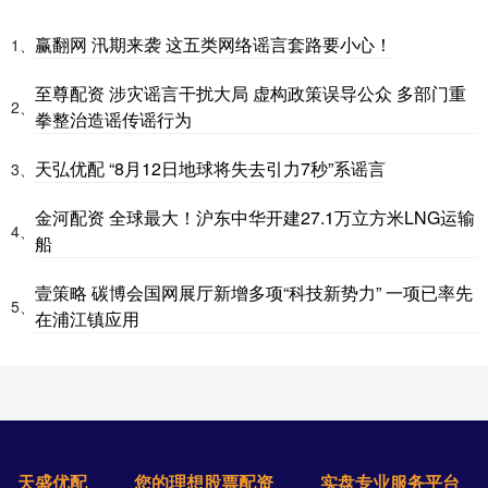
赢翻网 汛期来袭 这五类网络谣言套路要小心！
1、
至尊配资 涉灾谣言干扰大局 虚构政策误导公众 多部门重
2、
拳整治造谣传谣行为
天弘优配 “8月12日地球将失去引力7秒”系谣言
3、
金河配资 全球最大！沪东中华开建27.1万立方米LNG运输
4、
船
壹策略 碳博会国网展厅新增多项“科技新势力” 一项已率先
5、
在浦江镇应用
天盛优配
您的理想股票配资
实盘专业服务平台