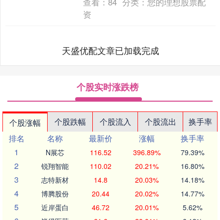
查看：
84
分类：
您的理想股票配
资
天盛优配文章已加载完成
个股实时涨跌榜
个股跌幅
个股流入
个股流出
换手率
个股涨幅
排名
名称
最新价
涨幅
换手率
1
N展芯
116.52
396.89%
79.39%
2
锐翔智能
110.02
20.21%
16.80%
3
志特新材
14.8
20.03%
14.18%
4
博腾股份
20.44
20.02%
14.77%
5
近岸蛋白
46.72
20.01%
5.62%